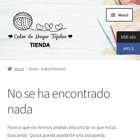
Ir
Ir
Menú
a
al
la
contenido
navegación
USD u$s
ARS $
Inicio
Inicio
Autor: Isabel Nemet
Carrito
No se ha encontrado
Checkout
nada
Conoceme
Preguntas Frecuentes
Parece que no hemos podido encontrar lo que estás
buscando. Quizá pueda ayudarte una búsqueda.