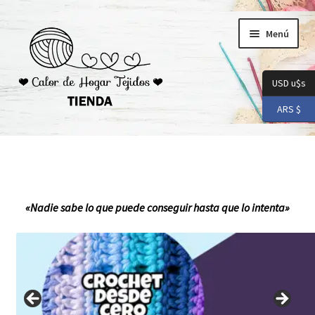
Ir
Ir
Menú
a
al
la
contenido
navegación
USD u$s
ARS $
Inicio
Carrito
«Nadie sabe lo que puede conseguir hasta que lo intenta»
Checkout
Conoceme
Preguntas Frecuentes