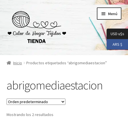
Ir
Ir
Menú
a
al
la
contenido
navegación
USD u$s
ARS $
Inicio
Inicio
Productos etiquetados “abrigomediaestacion”
Carrito
abrigomediaestacion
Checkout
Conoceme
Mostrando los 2 resultados
Preguntas Frecuentes