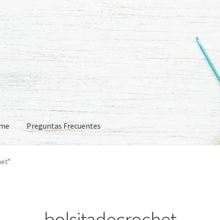
eme
Preguntas Frecuentes
 Frecuentes
het”
bolsitadecrochet