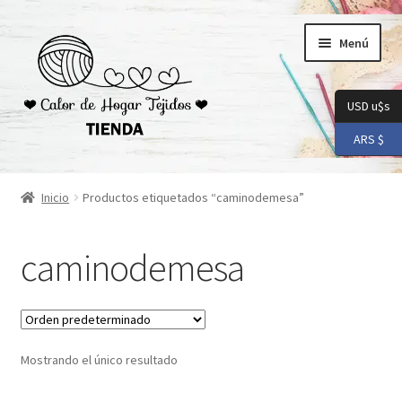
Ir
Ir
Menú
a
al
la
contenido
navegación
USD u$s
ARS $
Inicio
Inicio
Productos etiquetados “caminodemesa”
Carrito
caminodemesa
Checkout
Conoceme
Mostrando el único resultado
Preguntas Frecuentes