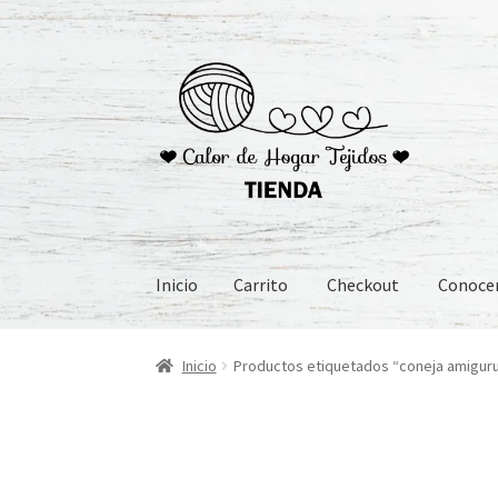
Ir
Ir
a
al
la
contenido
navegación
Inicio
Carrito
Checkout
Conoc
Inicio
Carrito
Checkout
Conoceme
Preguntas
Inicio
Productos etiquetados “coneja amigur