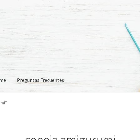
eme
Preguntas Frecuentes
 Frecuentes
umi”
coneja amigurumi