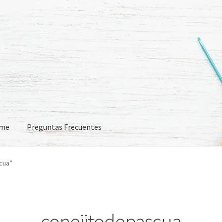
eme
Preguntas Frecuentes
 Frecuentes
cua”
conejitodepascua