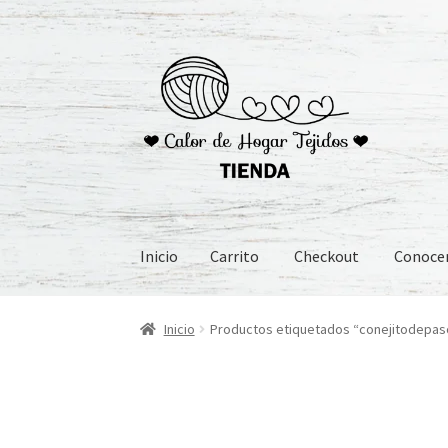
Ir
Ir
a
al
la
contenido
navegación
Inicio
Carrito
Checkout
Conoc
Inicio
Carrito
Checkout
Conoceme
Preguntas
Inicio
Productos etiquetados “conejitodepas