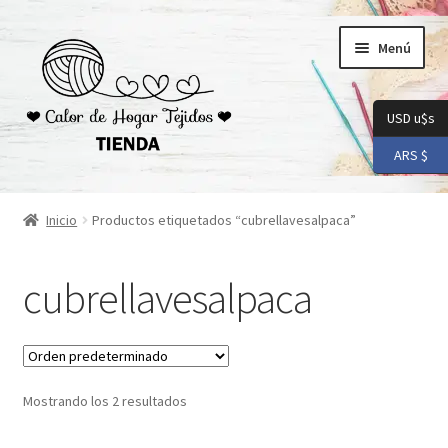
Ir
Ir
Menú
a
al
la
contenido
navegación
USD u$s
ARS $
Inicio
Inicio
Productos etiquetados “cubrellavesalpaca”
Carrito
cubrellavesalpaca
Checkout
Conoceme
Mostrando los 2 resultados
Preguntas Frecuentes