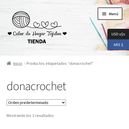
Ir
Ir
Menú
a
al
la
contenido
navegación
USD u$s
ARS $
Inicio
Inicio
Productos etiquetados “donacrochet”
Carrito
donacrochet
Checkout
Conoceme
Mostrando los 2 resultados
Preguntas Frecuentes