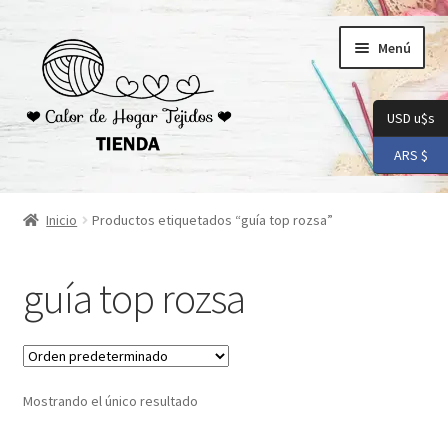
Ir
Ir
Menú
a
al
la
contenido
navegación
USD u$s
ARS $
Inicio
Inicio
Productos etiquetados “guía top rozsa”
Carrito
guía top rozsa
Checkout
Conoceme
Mostrando el único resultado
Preguntas Frecuentes