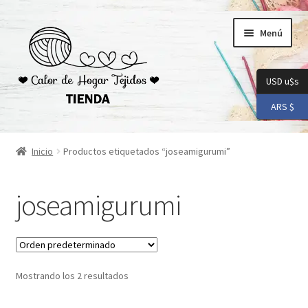
Ir
Ir
Menú
a
al
la
contenido
navegación
USD u$s
ARS $
Inicio
Inicio
Productos etiquetados “joseamigurumi”
Carrito
joseamigurumi
Checkout
Conoceme
Mostrando los 2 resultados
Preguntas Frecuentes