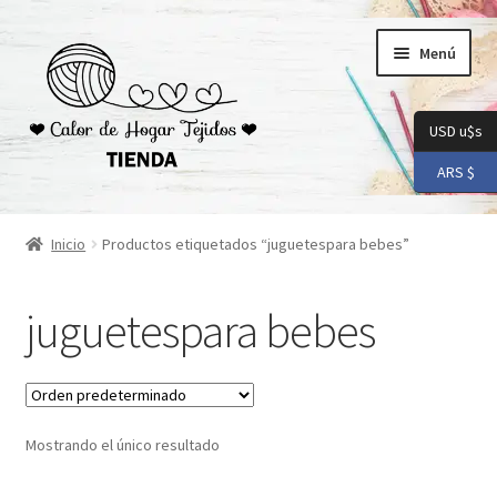
Ir
Ir
Menú
a
al
la
contenido
navegación
USD u$s
ARS $
Inicio
Inicio
Productos etiquetados “juguetespara bebes”
Carrito
juguetespara bebes
Checkout
Conoceme
Mostrando el único resultado
Preguntas Frecuentes