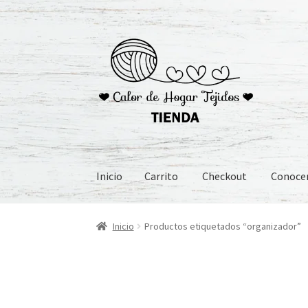
Ir
Ir
a
al
la
contenido
navegación
Inicio
Carrito
Checkout
Conoc
Inicio
Carrito
Checkout
Conoceme
Preguntas
Inicio
Productos etiquetados “organizador”