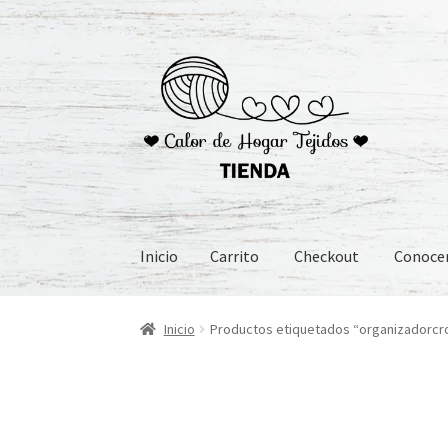
Ir
Ir
a
al
la
contenido
navegación
Inicio
Carrito
Checkout
Conoc
Inicio
Carrito
Checkout
Conoceme
Preguntas
Inicio
Productos etiquetados “organizadorcr