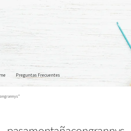
eme
Preguntas Frecuentes
 Frecuentes
ongrannys”
pasamontañacongrannys