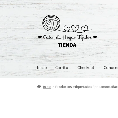
Ir
Ir
a
al
la
contenido
navegación
Inicio
Carrito
Checkout
Conoc
Inicio
Carrito
Checkout
Conoceme
Preguntas
Inicio
Productos etiquetados “pasamontañac