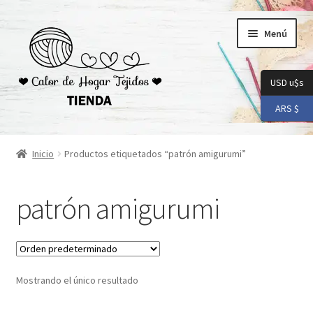
Ir
Ir
Menú
a
al
la
contenido
navegación
USD u$s
ARS $
Inicio
Inicio
Productos etiquetados “patrón amigurumi”
Carrito
patrón amigurumi
Checkout
Conoceme
Mostrando el único resultado
Preguntas Frecuentes