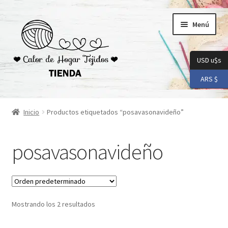
Ir
Ir
Menú
a
al
la
contenido
navegación
USD u$s
ARS $
Inicio
Inicio
Productos etiquetados “posavasonavideño”
Carrito
posavasonavideño
Checkout
Conoceme
Mostrando los 2 resultados
Preguntas Frecuentes