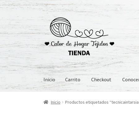
Ir
Ir
a
al
la
contenido
navegación
Inicio
Carrito
Checkout
Conoc
Inicio
Carrito
Checkout
Conoceme
Preguntas
Inicio
Productos etiquetados “tecnicaintarsia