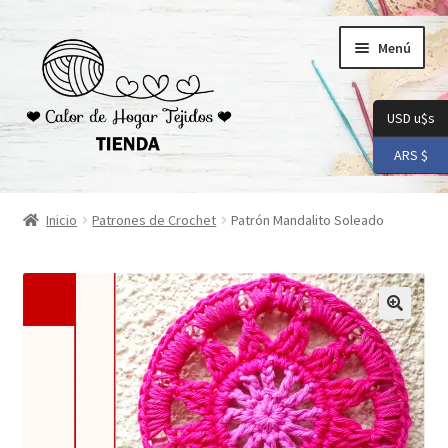
Ir
Ir
Menú
a
al
la
contenido
navegación
USD u$s
ARS $
Inicio
Inicio
Patrones de Crochet
Patrón Mandalito Soleado
Carrito
Checkout
Conoceme
Preguntas Frecuentes