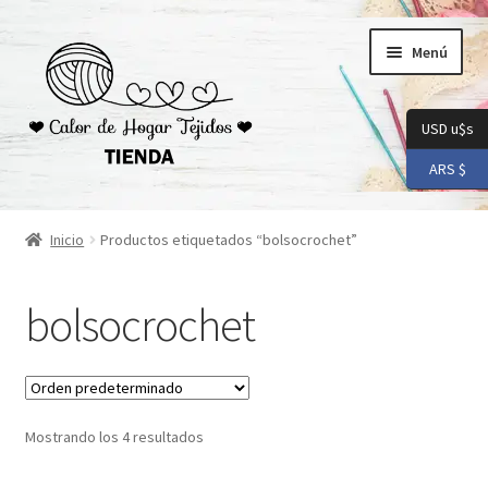
Ir
Ir
Menú
a
al
la
contenido
navegación
USD u$s
ARS $
Inicio
Inicio
Productos etiquetados “bolsocrochet”
Carrito
bolsocrochet
Checkout
Conoceme
Mostrando los 4 resultados
Preguntas Frecuentes