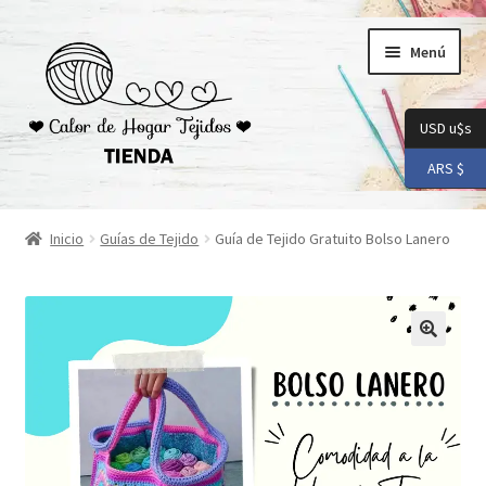
Ir
Ir
Menú
a
al
la
contenido
navegación
USD u$s
ARS $
Inicio
Inicio
Guías de Tejido
Guía de Tejido Gratuito Bolso Lanero
Carrito
Checkout
Conoceme
Preguntas Frecuentes