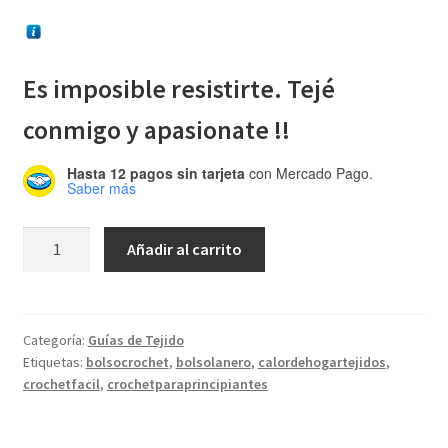
Es imposible resistirte. Tejé
conmigo y apasionate !!
Hasta 12 pagos sin tarjeta
con Mercado Pago.
Saber más
Guía
Añadir al carrito
de
Tejido
Gratuito
Bolso
Categoría:
Guías de Tejido
Etiquetas:
bolsocrochet
,
bolsolanero
,
calordehogartejidos
,
Lanero
crochetfacil
,
crochetparaprincipiantes
cantidad