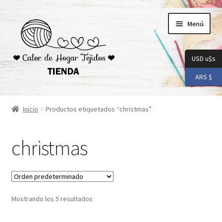
Ir
Ir
Menú
a
al
la
contenido
navegación
USD u$s
ARS $
Inicio
Inicio
Productos etiquetados “christmas”
Carrito
christmas
Checkout
Conoceme
Mostrando los 5 resultados
Preguntas Frecuentes