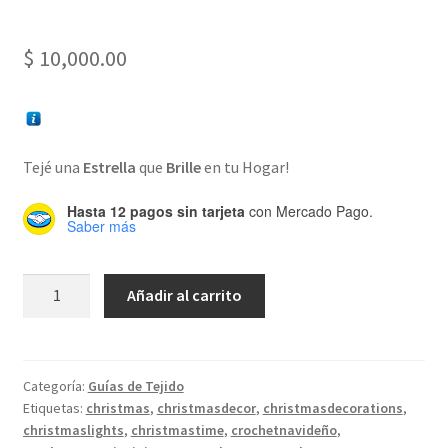
$
10,000.00
Tejé una
Estrella
que
Brille
en tu Hogar!
Hasta 12 pagos sin tarjeta
con Mercado Pago.
Saber más
Mandala
Añadir al carrito
Navideño
Luminoso
cantidad
Categoría:
Guías de Tejido
Etiquetas:
christmas
,
christmasdecor
,
christmasdecorations
,
christmaslights
,
christmastime
,
crochetnavideño
,