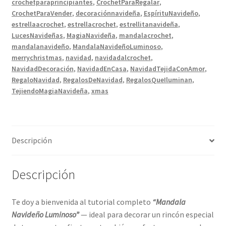
crochetparaprincipiantes
,
CrochetParaRegalar
,
CrochetParaVender
,
decoraciónnavideña
,
EspírituNavideño
,
estrellaacrochet
,
estrellacrochet
,
estrellitanavideña
,
LucesNavideñas
,
MagiaNavideña
,
mandalacrochet
,
mandalanavideño
,
MandalaNavideñoLuminoso
,
merrychristmas
,
navidad
,
navidadalcrochet
,
NavidadDecoración
,
NavidadEnCasa
,
NavidadTejidaConAmor
,
RegaloNavidad
,
RegalosDeNavidad
,
RegalosQueIluminan
,
TejiendoMagiaNavideña
,
xmas
Descripción
Descripción
Te doy a bienvenida al tutorial completo
“Mandala
Navideño Luminoso”
— ideal para decorar un rincón especial