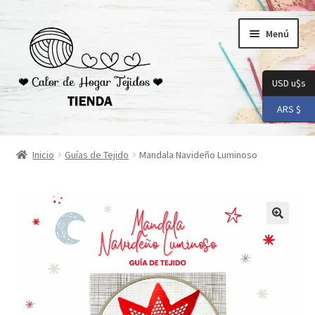
Ir
Ir
Menú
a
al
la
contenido
navegación
USD u$s
ARS $
Inicio
Inicio
Guías de Tejido
Mandala Navideño Luminoso
Carrito
Checkout
Conoceme
Preguntas Frecuentes