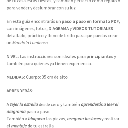
de tu casa estas fiestas, y también perfecto como regalo o
para vender y deslumbrar con su luz.
En esta guía encontrarás un
paso a paso en formato PDF,
con imágenes, fotos,
DIAGRAMA
y
VIDEOS TUTORIALES
detallado, práctico y lleno de brillo para que puedas crear
un
Mandala Luminoso
.
NIVEL:
Las instrucciones son ideales para
principiantes
y
también para quienes ya tienen experiencia.
MEDIDAS:
Cuerpo: 35 cm de alto.
APRENDERÁS:
A
tejer la estrella
desde cero y también
aprenderás a leer el
diagrama
paso a paso.
También a
bloquear
las piezas,
asegurar las luces
y realizar
el
montaje
de tu estrella.