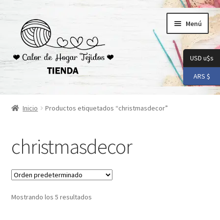
Ir
Ir
Menú
a
al
la
contenido
navegación
USD u$s
ARS $
Inicio
Inicio
Productos etiquetados “christmasdecor”
Carrito
christmasdecor
Checkout
Conoceme
Mostrando los 5 resultados
Preguntas Frecuentes