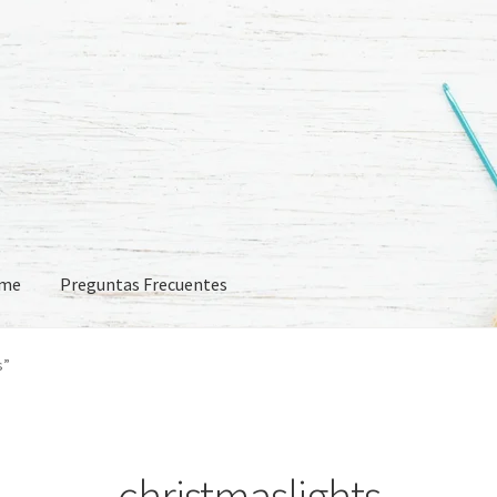
eme
Preguntas Frecuentes
 Frecuentes
s”
christmaslights