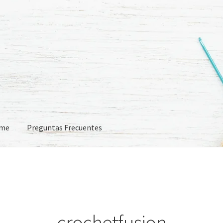
eme
Preguntas Frecuentes
 Frecuentes
”
crochetfusion