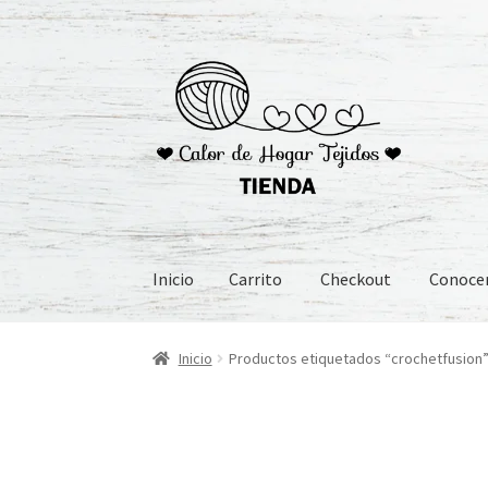
Ir
Ir
a
al
la
contenido
navegación
Inicio
Carrito
Checkout
Conoc
Inicio
Carrito
Checkout
Conoceme
Preguntas
Inicio
Productos etiquetados “crochetfusion