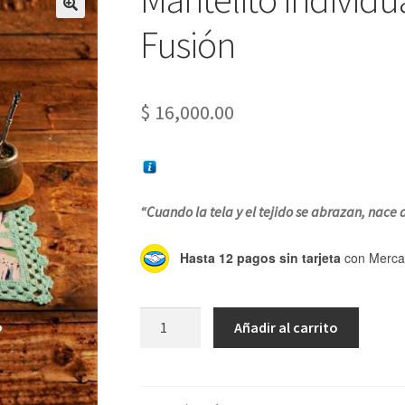
Fusión
$
16,000.00
“Cuando la tela y el tejido se abrazan, nace 
Hasta 12 pagos sin tarjeta
con Merca
Mantelito
Añadir al carrito
individual
en
Crochet