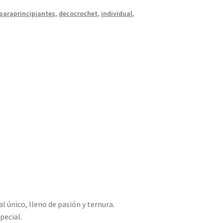
paraprincipiantes
,
decocrochet
,
individual
,
l único, lleno de pasión y ternura.
pecial.