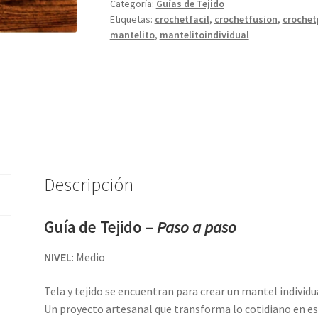
Fusión
Categoría:
Guías de Tejido
Etiquetas:
crochetfacil
,
crochetfusion
,
crochet
cantidad
mantelito
,
mantelitoindividual
Descripción
Guía de Tejido
–
Paso a paso
NIVEL
: Medio
Tela y tejido se encuentran para crear un mantel individua
Un proyecto artesanal que transforma lo cotidiano en es