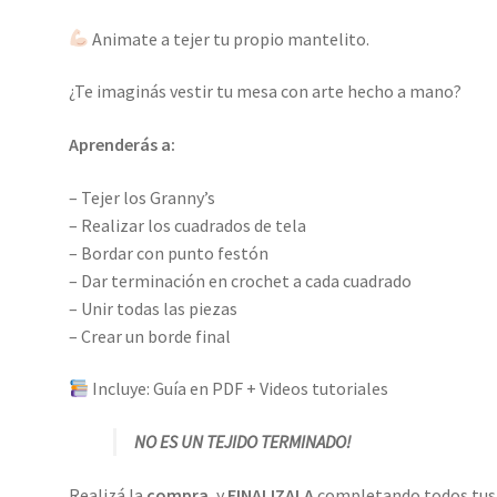
Animate a tejer tu propio mantelito.
¿Te imaginás vestir tu mesa con arte hecho a mano?
Aprenderás a:
– Tejer los Granny’s
– Realizar los cuadrados de tela
– Bordar con punto festón
– Dar terminación en crochet a cada cuadrado
– Unir todas las piezas
– Crear un borde final
Incluye: Guía en PDF + Videos tutoriales
NO ES UN TEJIDO TERMINADO!
Realizá la
compra
, y
FINALIZALA
completando todos tu