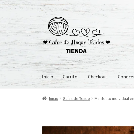
Ir
Ir
a
al
la
contenido
navegación
Inicio
Carrito
Checkout
Conoc
Inicio
Carrito
Checkout
Conoceme
Preguntas
Inicio
Guías de Tejido
Mantelito individual e