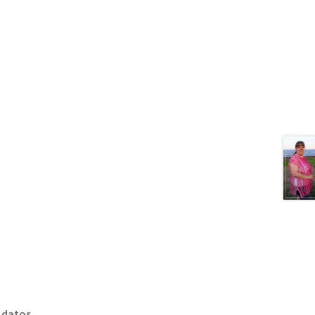
s
datos
.