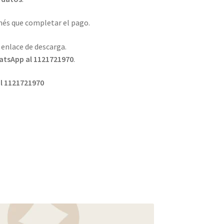
enés que completar el pago.
l enlace de descarga.
tsApp al 1121721970
.
l 1121721970