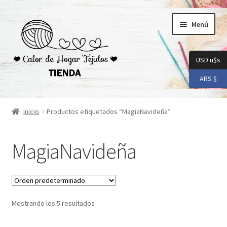
Ir
Ir
Menú
a
al
la
contenido
navegación
USD u$s
ARS $
Inicio
Inicio
Productos etiquetados “MagiaNavideña”
Carrito
MagiaNavideña
Checkout
Conoceme
Mostrando los 5 resultados
Preguntas Frecuentes