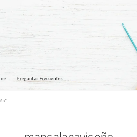
eme
Preguntas Frecuentes
 Frecuentes
eño”
mandalanavideño