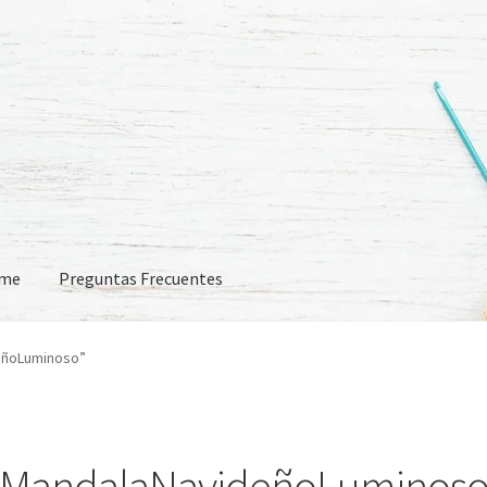
eme
Preguntas Frecuentes
 Frecuentes
eñoLuminoso”
MandalaNavideñoLuminos