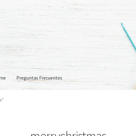
eme
Preguntas Frecuentes
 Frecuentes
s”
merrychristmas