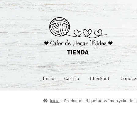
Ir
Ir
a
al
la
contenido
navegación
Inicio
Carrito
Checkout
Conoc
Inicio
Carrito
Checkout
Conoceme
Preguntas
Inicio
Productos etiquetados “merrychristma