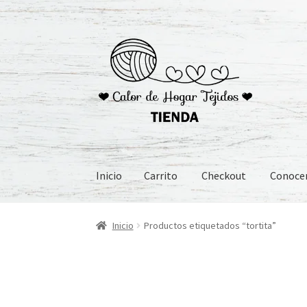
Ir
Ir
a
al
la
contenido
navegación
Inicio
Carrito
Checkout
Conoc
Inicio
Carrito
Checkout
Conoceme
Preguntas
Inicio
Productos etiquetados “tortita”