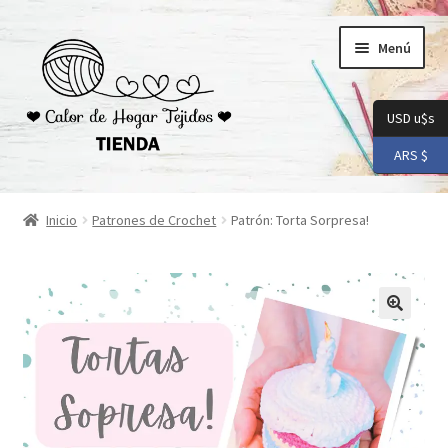
Ir
Ir
Menú
a
al
la
contenido
navegación
USD u$s
ARS $
Inicio
Inicio
Patrones de Crochet
Patrón: Torta Sorpresa!
Carrito
Checkout
Conoceme
Preguntas Frecuentes