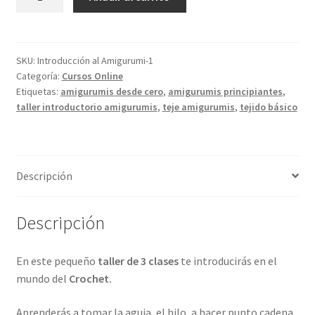
al
Amigurumi
cantidad
SKU:
Introducción al Amigurumi-1
Categoría:
Cursos Online
Etiquetas:
amigurumis desde cero
,
amigurumis principiantes
,
taller introductorio amigurumis
,
teje amigurumis
,
tejido básico
Descripción
Descripción
En este pequeño
taller de 3 clases
te introducirás en el
mundo del
Crochet.
Aprenderás a tomar la aguja, el hilo, a hacer punto cadena,