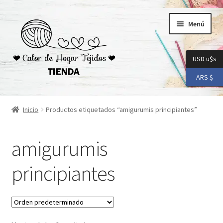
Ir
Ir
Menú
a
al
la
contenido
navegación
USD u$s
ARS $
Inicio
Inicio
Productos etiquetados “amigurumis principiantes”
Carrito
amigurumis
Checkout
principiantes
Conoceme
Preguntas Frecuentes