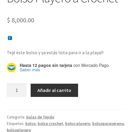
$
8,000.00
Tejé este bolso y ya estás lista para ir a la playa!!
Hasta 12 pagos sin tarjeta
con Mercado Pago.
Saber más
Bolso
Añadir al carrito
Playero
a
Crochet
cantidad
Categoría:
Guías de Tejido
Etiquetas:
bolso
,
bolso crochet
,
bolso playero
,
bolsoparaverano
,
bolsoplayero