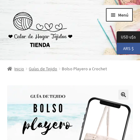
Ir
Ir
Menú
a
al
la
contenido
navegación
USD u$s
ARS $
Inicio
Inicio
Guías de Tejido
Bolso Playero a Crochet
Carrito
Checkout
Conoceme
Preguntas Frecuentes