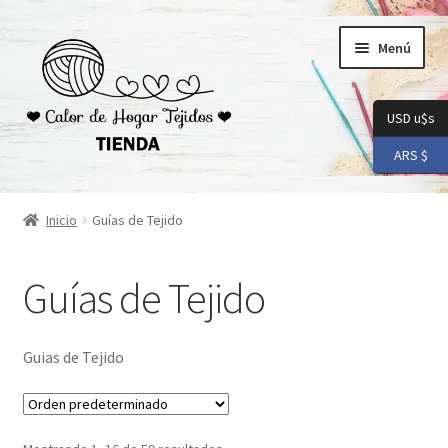
Ir
Ir
Menú
a
al
la
contenido
navegación
USD u$s
ARS $
Inicio
Inicio
Guías de Tejido
Carrito
Guías de Tejido
Checkout
Conoceme
Guias de Tejido
Preguntas Frecuentes