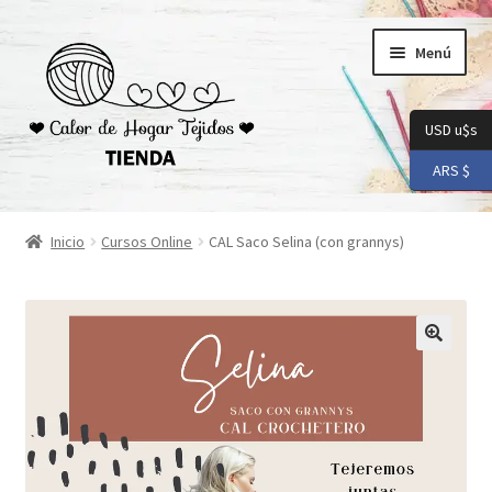
Ir
Ir
Menú
a
al
la
contenido
navegación
USD u$s
ARS $
Inicio
Inicio
Cursos Online
CAL Saco Selina (con grannys)
Carrito
Checkout
Conoceme
Preguntas Frecuentes