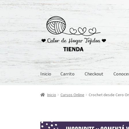
Ir
Ir
a
al
la
contenido
navegación
Inicio
Carrito
Checkout
Conoc
Inicio
Carrito
Checkout
Conoceme
Preguntas
Inicio
Cursos Online
Crochet desde Cero Onl