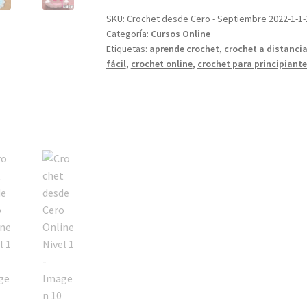
Online
Nivel
SKU:
Crochet desde Cero - Septiembre 2022-1-1-
Categoría:
Cursos Online
1
Etiquetas:
aprende crochet
,
crochet a distanci
cantidad
fácil
,
crochet online
,
crochet para principiant