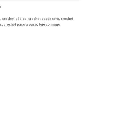
1
a
,
crochet básico
,
crochet desde cero
,
crochet
es
,
crochet paso a paso
,
tejé conmigo