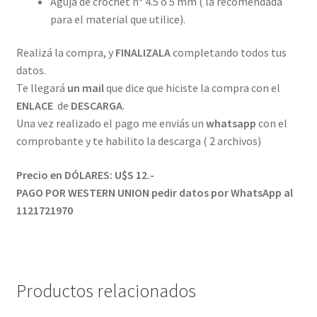
Aguja de crochet n° 4.5 o
5 mm ( la recomendada
para el material que utilice).
Realizá la compra, y
FINALIZALA
completando todos tus
datos.
Te llegará
un mail
que dice que hiciste la compra con el
ENLACE
de
DESCARGA
.
Una vez realizado el pago me enviás un
whatsapp
con el
comprobante y te habilito la descarga ( 2 archivos)
Precio en DÓLARES: U$S 12.-
PAGO POR WESTERN UNION pedir datos por WhatsApp al
1121721970
Productos relacionados