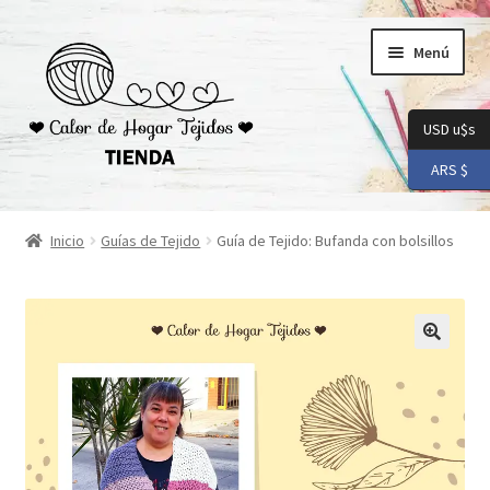
Ir
Ir
Menú
a
al
la
contenido
navegación
USD u$s
ARS $
Inicio
Inicio
Guías de Tejido
Guía de Tejido: Bufanda con bolsillos
Carrito
Checkout
Conoceme
Preguntas Frecuentes