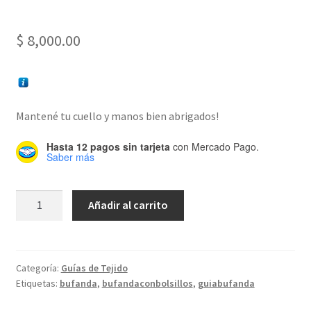
$
8,000.00
Mantené tu cuello y manos bien abrigados!
Hasta 12 pagos sin tarjeta
con Mercado Pago.
Saber más
Guía
Añadir al carrito
de
Tejido:
Bufanda
con
Categoría:
Guías de Tejido
Etiquetas:
bufanda
,
bufandaconbolsillos
,
guiabufanda
bolsillos
cantidad