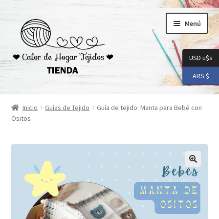
Ir
Ir
Menú
a
al
la
contenido
navegación
USD u$s
ARS $
Inicio
Inicio
Guías de Tejido
Guía de tejido: Manta para Bebé con
Ositos
Carrito
Checkout
Conoceme
Preguntas Frecuentes