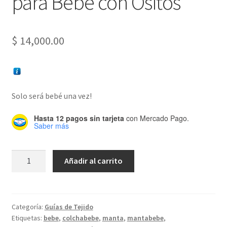
para Bebé con Ositos
$
14,000.00
Solo será bebé una vez!
Hasta 12 pagos sin tarjeta
con Mercado Pago.
Saber más
Guía
Añadir al carrito
de
tejido:
Manta
para
Categoría:
Guías de Tejido
Etiquetas:
bebe
,
colchabebe
,
manta
,
mantabebe
,
Bebé