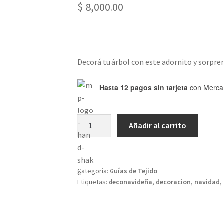
$
8,000.00
Decorá tu árbol con este adornito y sorpren
Hasta 12 pagos sin tarjeta
con Merca
Pinito
Añadir al carrito
con
Flecos
-
Guía
Categoría:
Guías de Tejido
Etiquetas:
deconavideña
,
decoracion
,
navidad
,
de
Tejido
de
amigurumi