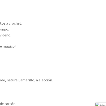
tos a crochet.
iempo.
videño.
ue mágico!
de, natural, amarillo, a elección.
 de cartón.