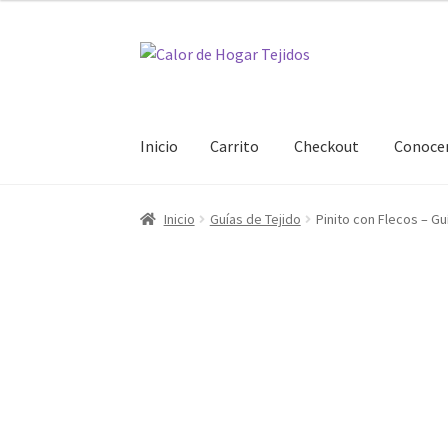
Ir
Ir
a
al
la
contenido
navegación
Inicio
Carrito
Checkout
Conoc
Inicio
Carrito
Checkout
Conoceme
Preguntas
Inicio
Guías de Tejido
Pinito con Flecos – G