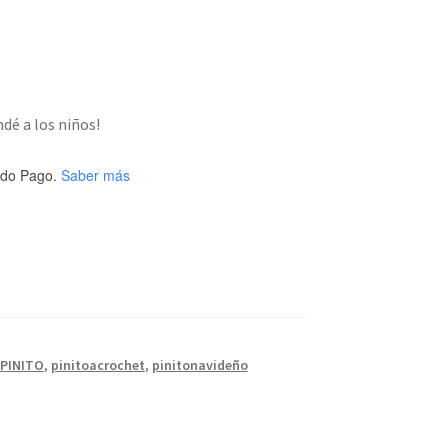
dé a los niños!
do Pago.
Saber más
PINITO
,
pinitoacrochet
,
pinitonavideño