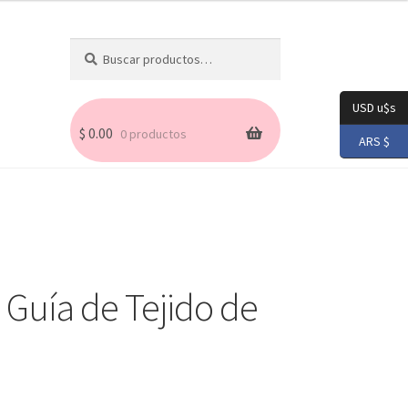
Buscar
Buscar
por:
USD u$s
$
0.00
0 productos
ARS $
– Guía de Tejido de