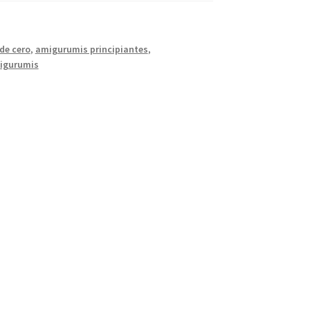
de cero
,
amigurumis principiantes
,
migurumis