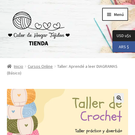
Ir
Ir
Menú
a
al
la
contenido
navegación
USD u$s
ARS $
Inicio
Inicio
Cursos Online
Taller: Aprendé a leer DIAGRAMAS
(Básico)
Carrito
Checkout
Conoceme
Preguntas Frecuentes