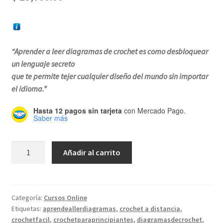
“Aprender a leer diagramas de crochet es como desbloquear
un lenguaje secreto
que te permite tejer cualquier diseño del mundo sin importar
el idioma
.”
Hasta 12 pagos sin tarjeta
con Mercado Pago.
Saber más
Taller:
Añadir al carrito
Aprendé
a
leer
DIAGRAMAS
Categoría:
Cursos Online
Etiquetas:
aprendeallerdiagramas
,
crochet a distancia
,
(Básico)
crochetfacil
,
crochetparaprincipiantes
,
diagramasdecrochet
,
cantidad