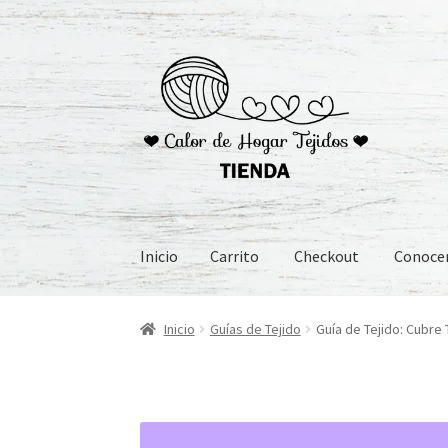
Ir
Ir
a
al
la
contenido
navegación
Inicio
Carrito
Checkout
Conoc
Inicio
Carrito
Checkout
Conoceme
Preguntas
Inicio
Guías de Tejido
Guía de Tejido: Cubre