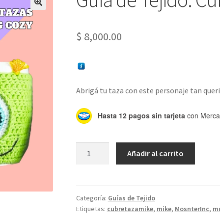
$
8,000.00
Abrigá tu taza con este personaje tan quer
Hasta 12 pagos sin tarjeta
con Merca
Guía
Añadir al carrito
de
Tejido:
Cubre
Taza
Categoría:
Guías de Tejido
Etiquetas:
cubretazamike
,
mike
,
MosnterInc
,
m
de