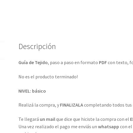
Mike
cantidad
Descripción
Guía de Tejido
, paso a paso en formato
PDF
con texto, f
No es el producto terminado!
NIVEL: básico
Realizá la compra, y
FINALIZALA
completando todos tus 
Te llegará
un mail
que dice que hiciste la compra con el
E
Una vez realizado el pago me enviás un
whatsapp
con el