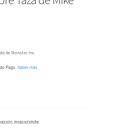
ido de Monster Inc
do Pago.
Saber más
ugcozy
,
mugcozymike