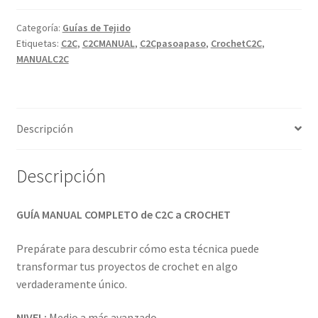
Categoría:
Guías de Tejido
Etiquetas:
C2C
,
C2CMANUAL
,
C2Cpasoapaso
,
CrochetC2C
,
MANUALC2C
Descripción
Descripción
GUÍA MANUAL COMPLETO de C2C a CROCHET
Prepárate para descubrir cómo esta técnica puede
transformar tus proyectos de crochet en algo
verdaderamente único.
NIVEL:
Medio a más avanzado.