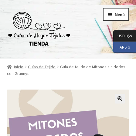
Ir
Ir
Menú
a
al
la
contenido
navegación
USD u$s
ARS $
Inicio
Inicio
Guías de Tejido
Guía de tejido de Mitones sin dedos
con Grannys
Carrito
Checkout
Conoceme
Preguntas Frecuentes