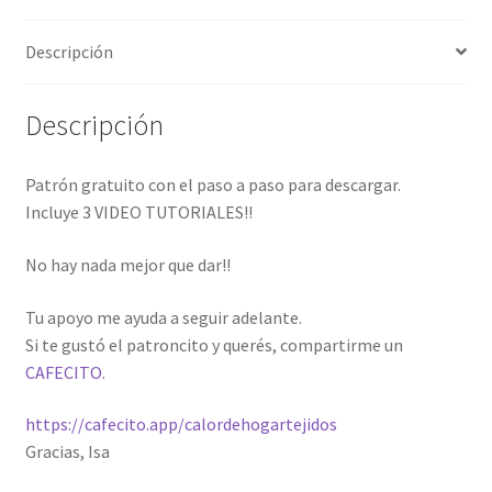
con
Descripción
Grannys
cantidad
Descripción
Patrón gratuito con el paso a paso para descargar.
Incluye 3 VIDEO TUTORIALES!!
No hay nada mejor que dar!!
Tu apoyo me ayuda a seguir adelante.
Si te gustó el patroncito y querés, compartirme un
CAFECITO
.
https://cafecito.app/calordehogartejidos
Gracias, Isa