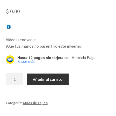
$
0.00
Videos renovados
¡Que tus manos no pasen frío este invierno!
Hasta 12 pagos sin tarjeta
con Mercado Pago.
Saber más
Guía
Añadir al carrito
de
tejido
de
Mitones
Categoría:
Guías de Tejido
sin
dedos