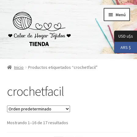
Ir
Ir
Menú
a
al
la
contenido
navegación
USD u$s
ARS $
Inicio
Inicio
Productos etiquetados “crochetfacil”
Carrito
crochetfacil
Checkout
Conoceme
Mostrando 1–16 de 17 resultados
Preguntas Frecuentes