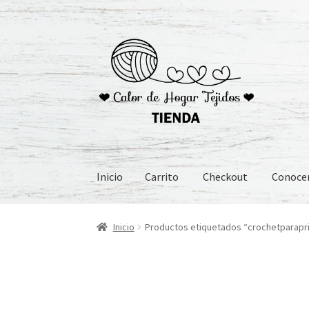
Ir
Ir
a
al
la
contenido
navegación
Inicio
Carrito
Checkout
Conoc
Inicio
Carrito
Checkout
Conoceme
Preguntas
Inicio
Productos etiquetados “crochetparapri